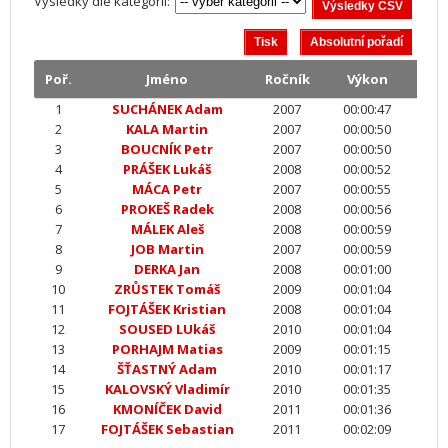
Výsledky dle kategorií:
Poř.
Jméno
Ročník
Výkon
1
SUCHÁNEK Adam
2007
00:00:47
2
KALA Martin
2007
00:00:50
3
BOUCNÍK Petr
2007
00:00:50
4
PRÁŠEK Lukáš
2008
00:00:52
5
MÁCA Petr
2007
00:00:55
6
PROKEŠ Radek
2008
00:00:56
7
MÁLEK Aleš
2008
00:00:59
8
JOB Martin
2007
00:00:59
9
DERKA Jan
2008
00:01:00
10
ZRŮSTEK Tomáš
2009
00:01:04
11
FOJTÁŠEK Kristian
2008
00:01:04
12
SOUSED LUkáš
2010
00:01:04
13
PORHAJM Matias
2009
00:01:15
14
ŠŤASTNÝ Adam
2010
00:01:17
15
KALOVSKÝ Vladimír
2010
00:01:35
16
KMONÍČEK David
2011
00:01:36
17
FOJTÁŠEK Sebastian
2011
00:02:09