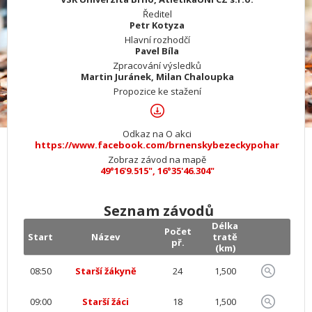
Ředitel
Petr Kotyza
Hlavní rozhodčí
Pavel Bíla
Zpracování výsledků
Martin Juránek, Milan Chaloupka
Propozice ke stažení
Odkaz na O akci
https://www.facebook.com/brnenskybezeckypohar
Zobraz závod na mapě
49°16'9.515", 16°35'46.304"
Seznam závodů
Délka
Počet
Start
Název
tratě
př.
(km)
08:50
Starší žákyně
24
1,500
09:00
Starší žáci
18
1,500