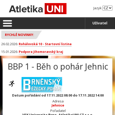
Jazyk
Uživatel
RYCHLÉ NOVINKY:
26.02.2026:
Rohálovská 10 - Startovní listina
15.01.2026:
Podpora Jihomoravský kraj
BBP 1 - Běh o pohár Jehnic
Datum pořádání od 17.11.2022 08:00 do 17.11.2022 14:00
Adresa
Jehnice
Pořadatel
VSK Univerzita Brno, AtletikaUNI CZ s.r.o.