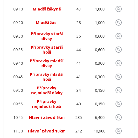
09:10
Mladší žákyně
43
1,000
09:20
Mladší žáci
28
1,000
Přípravky starší
09:30
36
0,600
dívky
Přípravky starší
09:35
44
0,600
hoši
Přípravky mladší
09:40
41
0,300
dívky
Přípravky mladší
09:45
41
0,300
hoši
Přípravky
09:50
34
0,150
nejmladší dívky
Přípravky
09:55
40
0,150
nejmladší hoši
10:45
Hlavní závod 5km
235
6,400
11:30
Hlavní závod 10km
212
10,900