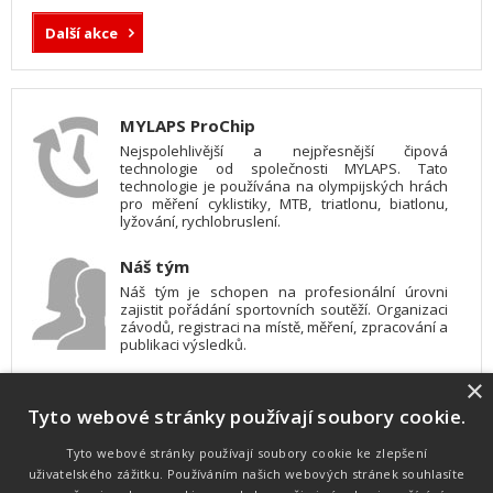
Další akce
MYLAPS ProChip
Nejspolehlivější a nejpřesnější čipová
technologie od společnosti MYLAPS. Tato
technologie je používána na olympijských hrách
pro měření cyklistiky, MTB, triatlonu, biatlonu,
lyžování, rychlobruslení.
Náš tým
Náš tým je schopen na profesionální úrovni
zajistit pořádání sportovních soutěží. Organizaci
závodů, registraci na místě, měření, zpracování a
publikaci výsledků.
×
SW vybavení
Tyto webové stránky používají soubory cookie.
Pro měření, zpracování a publikaci výsledků
používáme software vyvinutý na zakázku. Lze
online publikovat výsledky komentátorovi na
Tyto webové stránky používají soubory cookie ke zlepšení
obrazovky a s nepatrným zpožděním na
uživatelského zážitku. Používáním našich webových stránek souhlasíte
webových stránkách.