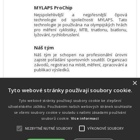
MYLAPS ProChip
Nejspolehlivější a nejpřesnější čipová
technologie od společnosti MYLAPS. Tato
technologie je používána na olympijských hrách
pro měření cyklistiky, MTB, triatlonu, biatlonu,
lyžování, rychlobruslení.
Náš tým
Náš tým je schopen na profesionální úrovni
zajistit pořádání sportovních soutěží. Organizaci
závodů, registraci na místě, měření, zpracování a
publikaci výsledků.
×
SW vybavení
Tyto webové stránky používají soubory cookie.
Pro měření, zpracování a publikaci výsledků
používáme software vyvinutý na zakázku. Lze
online publikovat výsledky komentátorovi na
Tyto webové stránky používají soubory cookie ke zlepšení
obrazovky a s nepatrným zpožděním na
uživatelského zážitku. Používáním našich webových stránek souhlasíte
webových stránkách.
se všemi soubory cookie v souladu s našimi zásadami používání
souborů cookie.
Více informací
NEZBYTNĚ NUTNÉ SOUBORY
VÝKONOVÉ SOUBORY
Atletika
UNI
© 2011-2015
. Publikování a šíření obsahu je bez písemného