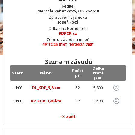
Ředitel
Marcela Vaňatková, 602 767 610
Zpracování výsledků
Josef Fogl
Odkaz na Pořadatele
KDPCR.cz
Zobraz závod na mapě
49°12'25.016", 16°36'24.768"
Seznam závodů
Délka
Počet
Start
Název
tratě
př.
(km)
11:00
DL_KDP_5,8 km
52
5,800
11:00
KR_KDP_3,48 km
37
3,480
<< zpět