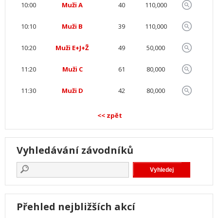
10:00
Muži A
40
110,000
10:10
Muži B
39
110,000
10:20
Muži E+J+Ž
49
50,000
11:20
Muži C
61
80,000
11:30
Muži D
42
80,000
<< zpět
Vyhledávání závodníků
Přehled nejbližších akcí