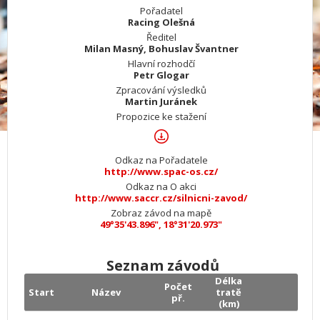
Pořadatel
Racing Olešná
Ředitel
Milan Masný, Bohuslav Švantner
Hlavní rozhodčí
Petr Glogar
Zpracování výsledků
Martin Juránek
Propozice ke stažení
Odkaz na Pořadatele
http://www.spac-os.cz/
Odkaz na O akci
http://www.saccr.cz/silnicni-zavod/
Zobraz závod na mapě
49°35'43.896", 18°31'20.973"
Seznam závodů
Délka
Počet
Start
Název
tratě
př.
(km)