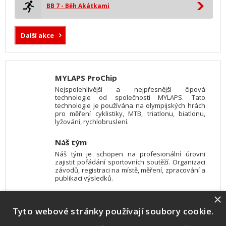
BB 7 - Běh Akátkami
Další akce
MYLAPS ProChip
Nejspolehlivější a nejpřesnější čipová
technologie od společnosti MYLAPS. Tato
technologie je používána na olympijských hrách
pro měření cyklistiky, MTB, triatlonu, biatlonu,
lyžování, rychlobruslení.
Náš tým
Náš tým je schopen na profesionální úrovni
zajistit pořádání sportovních soutěží. Organizaci
závodů, registraci na místě, měření, zpracování a
publikaci výsledků.
×
SW vybavení
Tyto webové stránky používají soubory cookie.
Pro měření, zpracování a publikaci výsledků
používáme software vyvinutý na zakázku. Lze