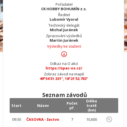
Pořadatel
CK HOBBY BOHUMÍN z.s.
Ředitel
Lubomír Vyoral
Technický delegát
Michal Juránek
Zpracování výsledků
Martin Juránek
Výsledky ke stažení
Odkaz na O akci
https://spac-os.cz/
Zobraz závod na mapě
49°54'31.331", 18°21'52.703"
Seznam závodů
Délka
Počet
Start
Název
tratě
př.
(km)
09:30
ČASOVKA - žactvo
7
10,600