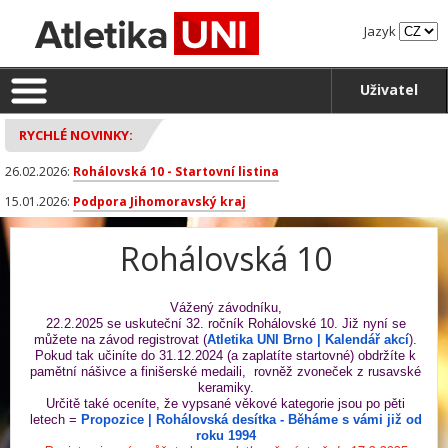
Jazyk
Uživatel
RYCHLÉ NOVINKY:
26.02.2026:
Rohálovská 10 - Startovní listina
15.01.2026:
Podpora Jihomoravský kraj
Rohálovská 10
Vážený závodníku,
22.2.2025 se uskuteční 32. ročník Rohálovské 10. Již nyní se
můžete na závod registrovat (
Atletika UNI Brno | Kalendář akcí
)
.
Pokud tak učiníte do 31.12.2024 (a zaplatíte startovné) obdržíte k
pamětní nášivce a finišerské medaili, rovněž zvoneček z rusavské
keramiky.
Určitě také oceníte, že vypsané věkové kategorie jsou po pěti
letech =
Propozice | Rohálovská desítka - Běháme s vámi již od
roku 1994