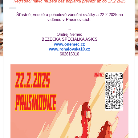
Registraci navíc můžete bez poplatku převézt až do 17.2.2025
Šťastné, veselé a pohodové vánoční svátky a 22.2.2025 na
viděnou v Prusinovicích.
--
Ondřej Němec
BĚŽECKÁ SPECIÁLKA ASICS
www.onemec.cz
www.rohalovska10.cz
602616010