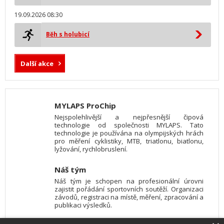
19.09.2026 08:30
Běh s holubicí
Další akce
MYLAPS ProChip
Nejspolehlivější a nejpřesnější čipová
technologie od společnosti MYLAPS. Tato
technologie je používána na olympijských hrách
pro měření cyklistiky, MTB, triatlonu, biatlonu,
lyžování, rychlobruslení.
Náš tým
Náš tým je schopen na profesionální úrovni
zajistit pořádání sportovních soutěží. Organizaci
závodů, registraci na místě, měření, zpracování a
publikaci výsledků.